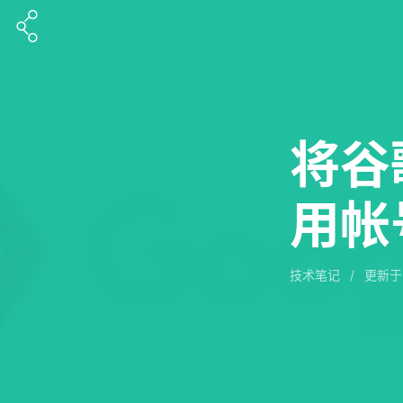
将谷
用帐
技术笔记
/
更新