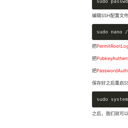
sudo passwd
编辑SSH配置文
sudo nano /
把
PermitRootLo
把
PubkeyAuthent
把
PasswordAuthe
保存好之后重启S
sudo system
之后，我们就可以