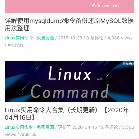
详解使用mysqldump命令备份还原MySQL数据
用法整理
Linux实用命令
·
免费资源
/
2016-10-23
/
0
条评论
/
4,986 views
/
Aruelius
Linux实用命令大合集（长期更新）【2020年
04月16日】
Linux实用命令
·
免费资源
/
更新于
2020-04-16
/
2
条评论
/
5,562
views
/
Aruelius