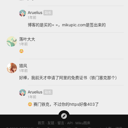
Aruelius
1年前
博客的是买的= =，mikupic.com是签出来的
落叶大大
1年前
猎风
1年前
好棒，我前天才申请了阿里的免费证书（铁门塞克那个）
Aruelius
1年前
赛门铁克，不过你的https好像403了
首页
友链
留言
API
Miku图床