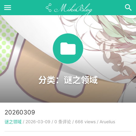
分类：谜之领域
20260309
谜之领域
/
2026-03-09
/
0
条评论
/
666 views
/
Aruelius