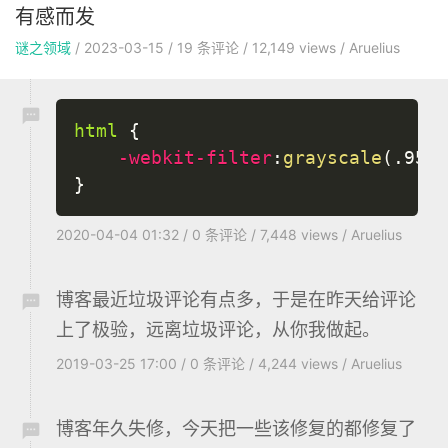
有感而发
谜之领域
/
2023-03-15
/
19
条评论
/
12,149 views
/
Aruelius
html
{
-webkit-filter
:
grayscale
(
.95
)
;
}
2020-04-04 01:32
/
0
条评论
/
7,448 views
/
Aruelius
博客最近垃圾评论有点多，于是在昨天给评论
上了极验，远离垃圾评论，从你我做起。
2019-03-25 17:00
/
0
条评论
/
4,244 views
/
Aruelius
博客年久失修，今天把一些该修复的都修复了