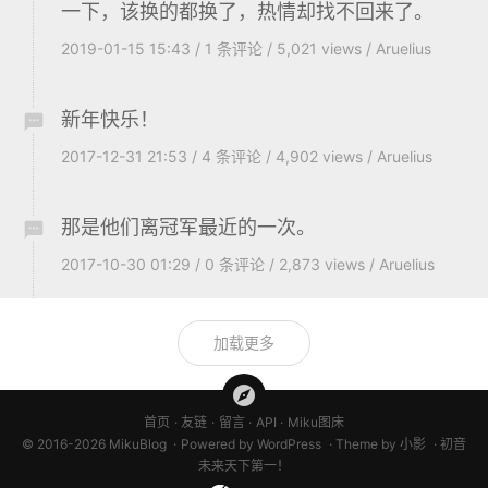
一下，该换的都换了，热情却找不回来了。
2019-01-15 15:43
/
1
条评论
/
5,021 views
/
Aruelius
新年快乐！
2017-12-31 21:53
/
4
条评论
/
4,902 views
/
Aruelius
那是他们离冠军最近的一次。
2017-10-30 01:29
/
0
条评论
/
2,873 views
/
Aruelius
加载更多
首页
友链
留言
API
Miku图床
© 2016-2026 MikuBlog
Powered by
WordPress
Theme by
小影
初音
未来天下第一！