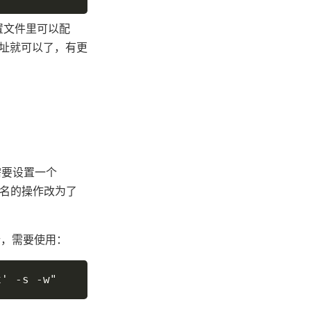
述配置文件里可以配
地址就可以了，有更
需要设置一个
域名的操作改为了
行，需要使用：
x' -s -w"