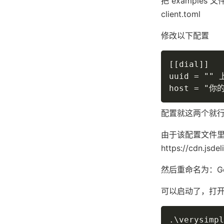
把 examples 文
client.toml
修改以下配置
[[dial]]

uuid = ""
配置就这两个就
由于该配置文件里用
https://cdn.jsde
然后重命名为：GeoL
可以启动了，打开 T
.\verysimpl