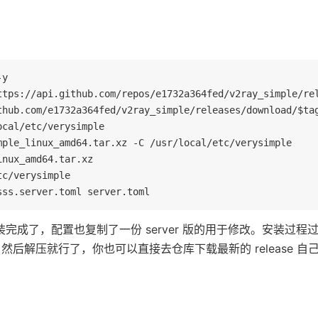
y

ttps://api.github.com/repos/e1732a364fed/v2ray_simple/rel
thub.com/e1732a364fed/v2ray_simple/releases/download/$tag
cal/etc/verysimple

mple_linux_amd64.tar.xz -C /usr/local/etc/verysimple

nux_amd64.tar.xz

c/verysimple

sss.server.toml server.toml
装完成了，配置也复制了一份 server 版的用于修改。安装过程
ase 然后解压就行了，你也可以直接去仓库下载最新的 release 