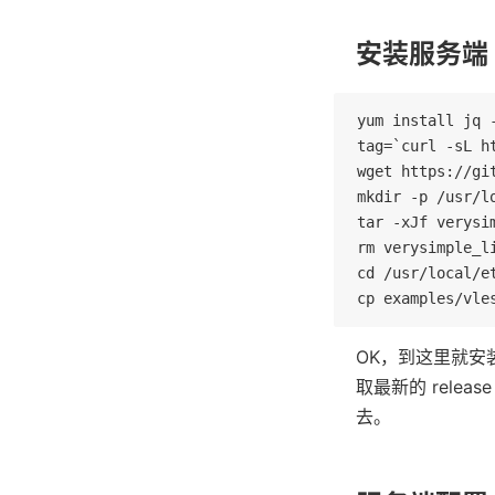
安装服务端
yum install jq -
tag=`curl -sL h
wget https://gi
mkdir -p /usr/lo
tar -xJf verysi
rm verysimple_li
cd /usr/local/et
cp examples/vle
OK，到这里就安
取最新的 rele
去。