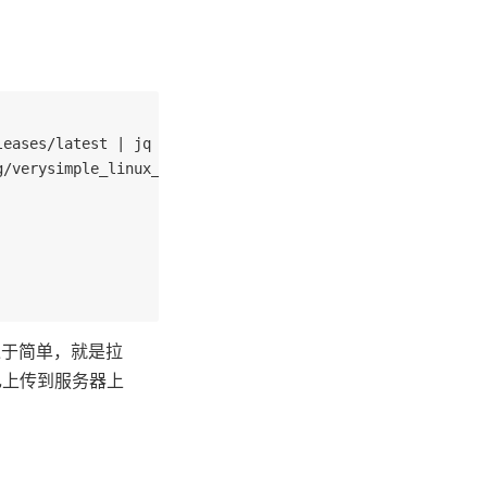
eases/latest | jq -r ".tag_name"`

/verysimple_linux_amd64.tar.xz

过于简单，就是拉
自己上传到服务器上