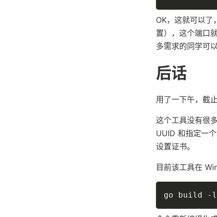
OK，这就可以了，此时
置），这个端口就是
多需求的同学可
后话
用了一下午，截
这个工具没有很
UUID 和指定
设置证书。
目前该工具在 W
go build -l