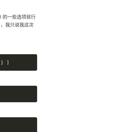
ml 的一些选项就行
了，我只说我这次
"} ]