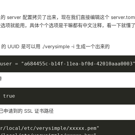
 server 配置拷贝了出来，现在我们直接编辑这个 server.to
些选项就能用，具体个个选项是干嘛都有中文注释，看一下就懂
。
 的 UUID 是可以用 ./verysimple -i 生成一个出来的
user = "a684455c-b14f-11ea-bf0d-42010aaa0003
掉
 true
填自己申请到的 SSL 证书路径
r/local/etc/verysimple/xxxxx.pem"
