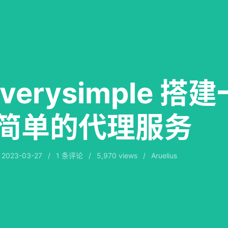
verysimple 搭
简单的代理服务
于
2023-03-27
/
1
条评论
/
5,970 views
/
Aruelius