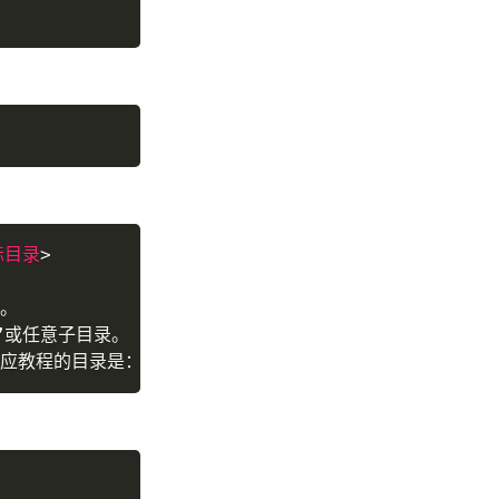
标目录
>
。

”或任意子目录。

应教程的目录是： /nas 目录需要提前创建好