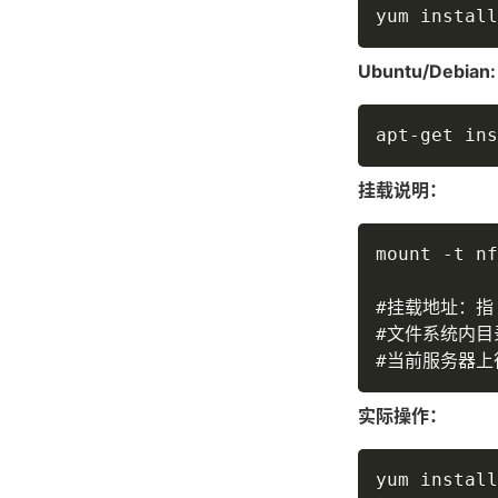
yum install
Ubuntu/Debian:
apt-get ins
挂载说明：
mount -t nf
#挂载地址：指
#文件系统内目
#当前服务器上
实际操作：
yum install