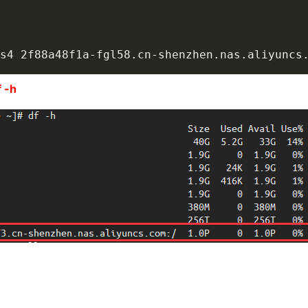
s4 2f88a48f1a-fgl58.cn-shenzhen.nas.aliyuncs
f -h
。