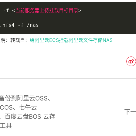
 -f 
<
当前服务器上待挂载目标目录
>
nfs4 -f /nas
注明：转载自：
给阿里云ECS挂载阿里云文件存储NAS
x 备份到阿里云OSS、
COS、七牛云
下
O、百度云盘BOS 云存
工具