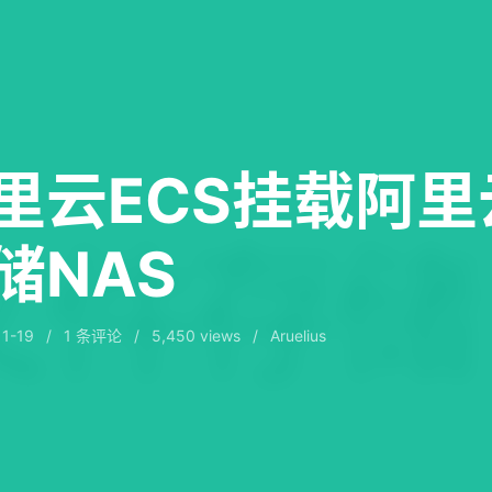
里云ECS挂载阿里
储NAS
11-19
/
1
条评论
/
5,450 views
/
Aruelius