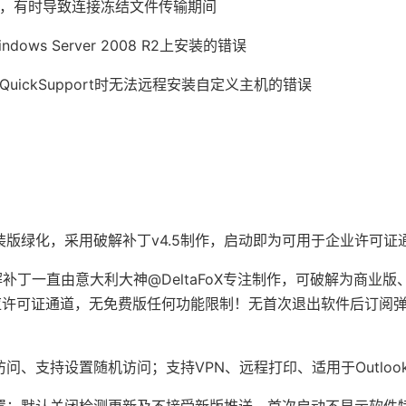
误，有时导致连接冻结文件传输期间
dows Server 2008 R2上安装的错误
QuickSupport时无法远程安装自定义主机的错误
装版绿化，采用破解补丁v4.5制作，启动即为可用于企业许可证
r 破解补丁一直由意大利大神@DeltaFoX专注制作，可破解为商业
应许可证通道，无免费版任何功能限制！无首次退出软件后订阅
访问、支持设置随机访问；支持VPN、远程打印、适用于Outloo