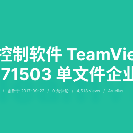
制软件 TeamVie
0.71503 单文件企
/
更新于
2017-09-22
/
0
条评论
/
4,513 views
/
Aruelius