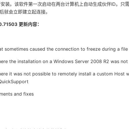
安装。该软件第一次启动在两台计算机上自动生成伙伴ID。只需要
r，然后就会立即建立起连接。
2.0.71503 更新内容：
at sometimes caused the connection to freeze during a file 
here the installation on a Windows Server 2008 R2 was not
ere it was not possible to remotely install a custom Host 
QuickSupport
ments and fixes