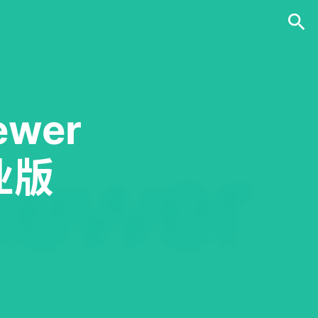
wer
业版