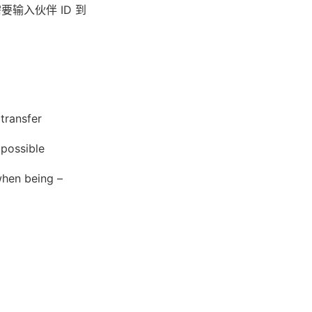
输入伙伴 ID 到
transfer
 possible
when being –