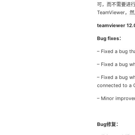
可，而不需要进行
TeamViewe
teamviewer 1
Bug fixes：
– Fixed a bug th
– Fixed a bug w
– Fixed a bug wh
connected to a 
– Minor improve
Bug修复：