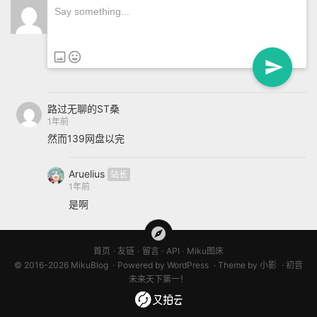

路过无聊的ST桑
1年前
然而139网盘以完
Aruelius
1年前
是啊
首页
友链
留言
API
Miku图床
© 2016-2026 MikuBlog
Powered by
WordPress
Theme by
小影
初音
未来天下第一！