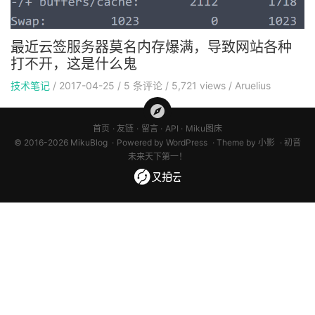
最近云签服务器莫名内存爆满，导致网站各种
打不开，这是什么鬼
技术笔记
/
2017-04-25
/
5
条评论
/
5,721 views
/
Aruelius
首页
友链
留言
API
Miku图床
© 2016-2026 MikuBlog
Powered by
WordPress
Theme by
小影
初音
未来天下第一！