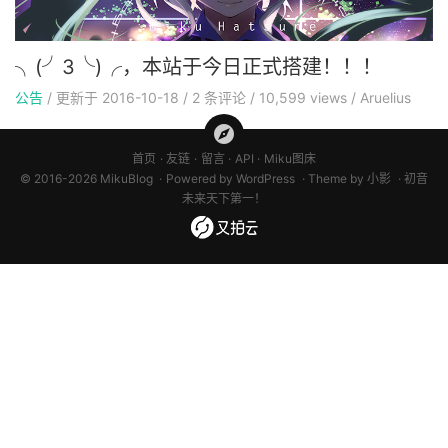
╮(╯3╰)╭，本站于今日正式搭建！！！
公告
/
更新于
2016-10-18
/
2
条评论
/
10,599 views
/
Aruelius
首页
友链
留言
API
Miku图床
© 2016-2026 MikuBlog
Powered by
WordPress
Theme by
小影
初音
未来天下第一！