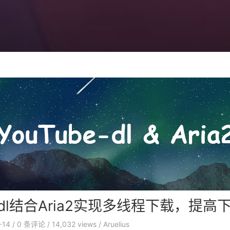
be-dl结合Aria2实现多线程下载，提
-14
/
0
条评论
/
14,032 views
/
Aruelius