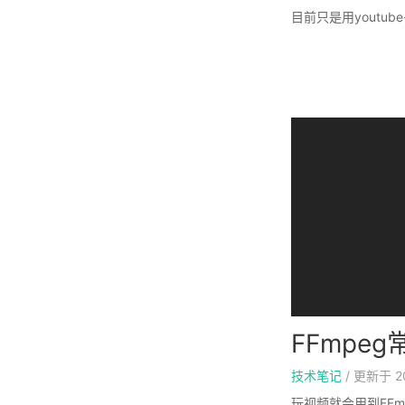
目前只是用youtube
FFmpe
技术笔记
/
更新于
2
玩视频就会用到FF