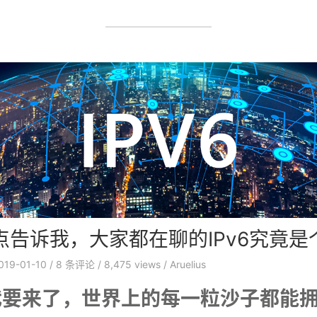
点告诉我，大家都在聊的IPv6究竟是
019-01-10
/
8
条评论
/
8,475 views
/
Aruelius
时代要来了，世界上的每一粒沙子都能拥