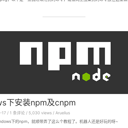
ws下安装npm及cnpm
-17
/
1
条评论
/
5,030 views
/
Aruelius
ndows下的npm，就顺带弄了这么个教程了。机器人还是好玩的呀~