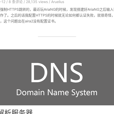
-12
/
8
条评论
/
28,135 views
/
Aruelius
制HTTPS跳转的，最近玩AriaNG的时候，发现搭建好AriaNG之后
工作了。之后的话我配置HTTPS的时候就无论如何都认证失败，就很奇怪
，这个问题出在aira2没有配置证书。
S解析服务器