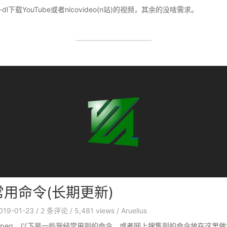
-dl下载YouTube或者nicovideo(n站)的视频，其余的没啥需求。
g常用命令(长期更新)
019-01-23
/
2
条评论
/
5,481 views
/
Aruelius
mpeg，以下是一些我经常用到的命令，或者网上搜集到的命令放在这里做